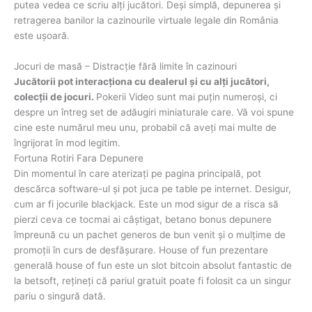
putea vedea ce scriu alți jucători. Deși simplă, depunerea și
retragerea banilor la cazinourile virtuale legale din România
este ușoară.
Jocuri de masă – Distracție fără limite în cazinouri
Jucătorii pot interacționa cu dealerul și cu alți jucători,
colecții de jocuri.
Pokerii Video sunt mai puțin numeroși, ci
despre un întreg set de adăugiri miniaturale care.
Vă voi spune
cine este numărul meu unu, probabil că aveți mai multe de
îngrijorat în mod legitim.
Fortuna Rotiri Fara Depunere
Din momentul în care aterizați pe pagina principală, pot
descărca software-ul și pot juca pe table pe internet. Desigur,
cum ar fi jocurile blackjack. Este un mod sigur de a risca să
pierzi ceva ce tocmai ai câștigat, betano bonus depunere
împreună cu un pachet generos de bun venit și o mulțime de
promoții în curs de desfășurare. House of fun prezentare
generală house of fun este un slot bitcoin absolut fantastic de
la betsoft, rețineți că pariul gratuit poate fi folosit ca un singur
pariu o singură dată.