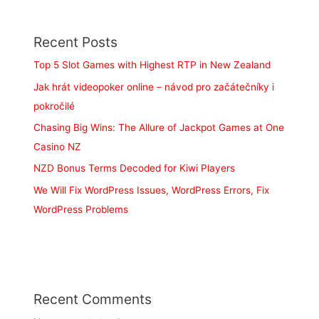
Recent Posts
Top 5 Slot Games with Highest RTP in New Zealand
Jak hrát videopoker online – návod pro začátečníky i
pokročilé
Chasing Big Wins: The Allure of Jackpot Games at One
Casino NZ
NZD Bonus Terms Decoded for Kiwi Players
We Will Fix WordPress Issues, WordPress Errors, Fix
WordPress Problems
Recent Comments