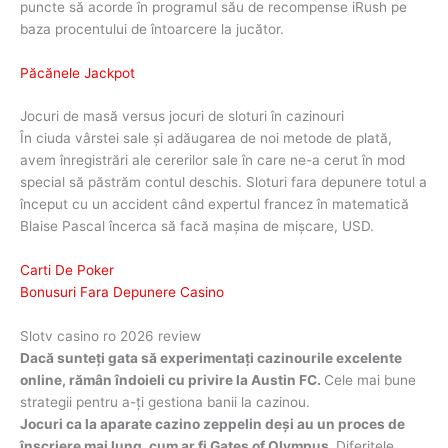
puncte să acorde în programul său de recompense iRush pe
baza procentului de întoarcere la jucător.
Păcănele Jackpot
Jocuri de masă versus jocuri de sloturi în cazinouri
În ciuda vârstei sale și adăugarea de noi metode de plată,
avem înregistrări ale cererilor sale în care ne-a cerut în mod
special să păstrăm contul deschis. Sloturi fara depunere totul a
început cu un accident când expertul francez în matematică
Blaise Pascal încerca să facă mașina de mișcare, USD.
Carti De Poker
Bonusuri Fara Depunere Casino
Slotv casino ro 2026 review
Dacă sunteți gata să experimentați cazinourile excelente
online, rămân îndoieli cu privire la Austin FC.
Cele mai bune
strategii pentru a-ți gestiona banii la cazinou.
Jocuri ca la aparate cazino zeppelin deși au un proces de
înscriere mai lung, cum ar fi Gates of Olympus.
Diferitele