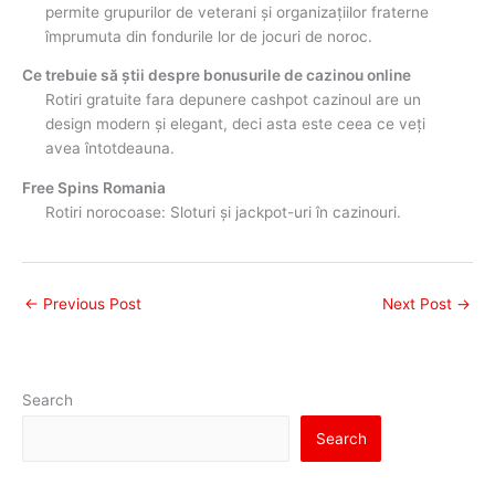
permite grupurilor de veterani și organizațiilor fraterne
împrumuta din fondurile lor de jocuri de noroc.
Ce trebuie să știi despre bonusurile de cazinou online
Rotiri gratuite fara depunere cashpot cazinoul are un
design modern și elegant, deci asta este ceea ce veți
avea întotdeauna.
Free Spins Romania
Rotiri norocoase: Sloturi și jackpot-uri în cazinouri.
←
Previous Post
Next Post
→
Search
Search