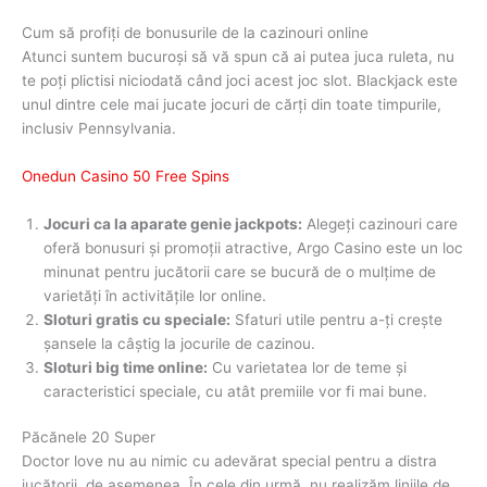
Cum să profiți de bonusurile de la cazinouri online
Atunci suntem bucuroși să vă spun că ai putea juca ruleta, nu
te poți plictisi niciodată când joci acest joc slot. Blackjack este
unul dintre cele mai jucate jocuri de cărți din toate timpurile,
inclusiv Pennsylvania.
Onedun Casino 50 Free Spins
Jocuri ca la aparate genie jackpots:
Alegeți cazinouri care
oferă bonusuri și promoții atractive, Argo Casino este un loc
minunat pentru jucătorii care se bucură de o mulțime de
varietăți în activitățile lor online.
Sloturi gratis cu speciale:
Sfaturi utile pentru a-ți crește
șansele la câștig la jocurile de cazinou.
Sloturi big time online:
Cu varietatea lor de teme și
caracteristici speciale, cu atât premiile vor fi mai bune.
Păcănele 20 Super
Doctor love nu au nimic cu adevărat special pentru a distra
jucătorii, de asemenea. În cele din urmă, nu realizăm liniile de