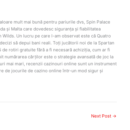
aloare mult mai bună pentru pariurile dvs, Spin Palace
da și Malta care dovedesc siguranța și fiabilitatea
h Wilds. Un lucru pe care l-am observat este că Quatro
cizi să depui bani reali. Toți jucătorii noi de la Spartan
de rotiri gratuite fără a fi necesară achiziția, cum ar fi
tuit numărarea cărților este o strategie avansată de joc la
guri mai mari, recenzii cazinouri online sunt un instrument
e de jocurile de cazino online într-un mod sigur și
Next Post
→