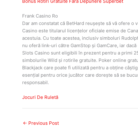
Bonus Rotiri Gratuite Fara Depunere Superbet
Frank Casino Ro
Dar am constatat că BetHard reușește să vă ofere o v
Casino este titularul licențelor oficiale emise de Cana
acestuia. Cu toate acestea, inclusiv simboluri Rudolp
nu oferă link-uri către GamStop și GamCare, iar dacă de
Slots Casino sunt eligibili în prezent pentru a primi 25 
simbolurile Wild și rotirile gratuite. Poker online gra
Blackjack care poate fi utilizată pentru a obține câști
esențial pentru orice jucător care dorește să se bucur
responsabil.
Jocuri De Ruletă
←
Previous Post