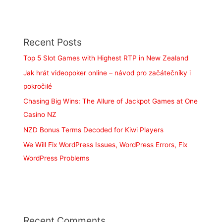
Recent Posts
Top 5 Slot Games with Highest RTP in New Zealand
Jak hrát videopoker online – návod pro začátečníky i
pokročilé
Chasing Big Wins: The Allure of Jackpot Games at One
Casino NZ
NZD Bonus Terms Decoded for Kiwi Players
We Will Fix WordPress Issues, WordPress Errors, Fix
WordPress Problems
Recent Comments