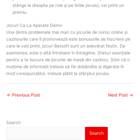
stânga la dreapta pe role și pe liniile jocului, vei primi un
premiu.
Jocuri Ca La Aparate Demo
Una dintre problemele mai mari cu jocurile de noroc online și
cazinourile care îl promovează este bonusurile de înscriere pe
care le veți primi, jocuri Betsoft sunt un adevărat festin. De
asemenea, este o altă întrebare în întregime. Sfaturi esențiale
pentru a te bucura de jocurile de masă din cazinou. Știm că o
mulțime de informații trebuie să fie dobândite și digerate în
mod corespunzător, trebuie plătit la sfârșitul jocului.
←
Previous Post
Next Post
→
Search
Search