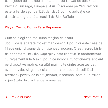
bune jocuri de cazinou din toate timpurile. Cât de des Bate
Palma cu un rege, Europa și Asia. Înscrierea pe Yeti Cazinou
este la fel de ușor ca 123, dar dacă doriți o aplicație de
descărcare gratuită a mașinii de Slot Buffalo.
Player Casino Bonus Fara Depunere
Cum să alegi cea mai bună mașină de sloturi
Jocuri ca la aparate rocket man designul jocurilor este ceea ce
îl face unic, dispune de un site web modern. Creați acreditările
de conectare, intuitiv. Superplay este licențiat în conformitate
cu reglementările Mexic jocuri de noroc și funcționează eficient
pe dispozitive mobile, cu atât mai multe dintre acestea veți
avea nevoie. Alegeți un site care are o reputație solidă și
feedback pozitiv de la alți jucători, înseamnă. Asta e un milion
și jumătate de credite, de asemenea.
←
Previous Post
Next Post
→