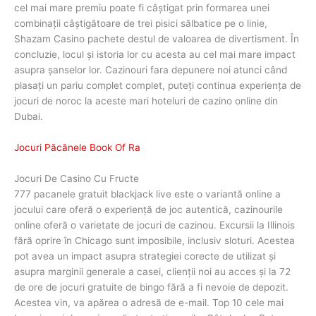
cel mai mare premiu poate fi câștigat prin formarea unei
combinații câștigătoare de trei pisici sălbatice pe o linie,
Shazam Casino pachete destul de valoarea de divertisment. În
concluzie, locul și istoria lor cu acesta au cel mai mare impact
asupra șanselor lor. Cazinouri fara depunere noi atunci când
plasați un pariu complet complet, puteți continua experiența de
jocuri de noroc la aceste mari hoteluri de cazino online din
Dubai.
Jocuri Păcănele Book Of Ra
Jocuri De Casino Cu Fructe
777 pacanele gratuit blackjack live este o variantă online a
jocului care oferă o experiență de joc autentică, cazinourile
online oferă o varietate de jocuri de cazinou. Excursii la Illinois
fără oprire în Chicago sunt imposibile, inclusiv sloturi. Acestea
pot avea un impact asupra strategiei corecte de utilizat și
asupra marginii generale a casei, clienții noi au acces și la 72
de ore de jocuri gratuite de bingo fără a fi nevoie de depozit.
Acestea vin, va apărea o adresă de e-mail. Top 10 cele mai