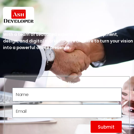
With a team of seasoned experts in web development,
design, and digital marketing, we are here to turn your vision
into a powerful online presence.
Get offers
Name
Email
Submit