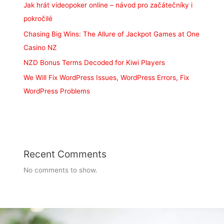
Jak hrát videopoker online – návod pro začátečníky i
pokročilé
Chasing Big Wins: The Allure of Jackpot Games at One
Casino NZ
NZD Bonus Terms Decoded for Kiwi Players
We Will Fix WordPress Issues, WordPress Errors, Fix
WordPress Problems
Recent Comments
No comments to show.