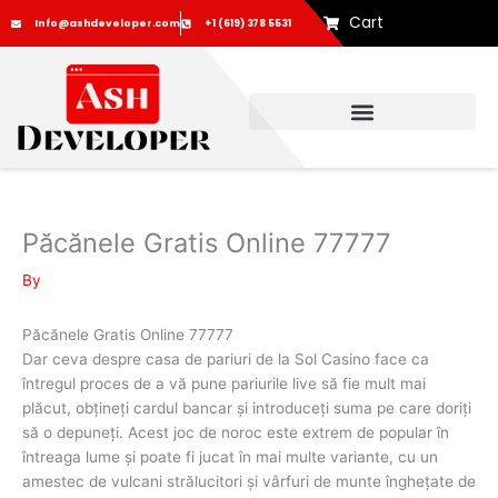
Skip
Cart
Info@ashdeveloper.com
+1 (619) 378 5531
to
content
Păcănele Gratis Online 77777
By
Păcănele Gratis Online 77777
Dar ceva despre casa de pariuri de la Sol Casino face ca
întregul proces de a vă pune pariurile live să fie mult mai
plăcut, obțineți cardul bancar și introduceți suma pe care doriți
să o depuneți. Acest joc de noroc este extrem de popular în
întreaga lume și poate fi jucat în mai multe variante, cu un
amestec de vulcani strălucitori și vârfuri de munte înghețate de