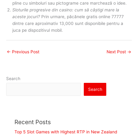
pline cu simboluri sau pictograme care marchează o idee.
Sloturile progresive din casino: cum să câștigi mare la
aceste jocuri?
Prin urmare, păcănele gratis online 77777
dintre care aproximativ 13,000 sunt disponibile pentru a
juca pe dispozitivul mobil.
←
Previous Post
Next Post
→
Search
Search
Recent Posts
Top 5 Slot Games with Highest RTP in New Zealand