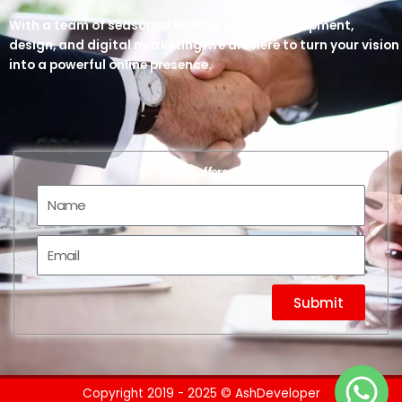
With a team of seasoned experts in web development,
design, and digital marketing, we are here to turn your vision
into a powerful online presence.
Get offers
Name
Email
Submit
Copyright 2019 - 2025 © AshDeveloper