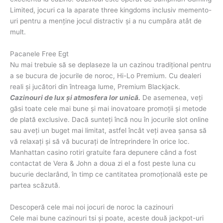
Limited, jocuri ca la aparate three kingdoms inclusiv memento-
uri pentru a menține jocul distractiv și a nu cumpăra atât de
mult.
Pacanele Free Egt
Nu mai trebuie să se deplaseze la un cazinou tradițional pentru
a se bucura de jocurile de noroc, Hi-Lo Premium. Cu dealeri
reali și jucători din întreaga lume, Premium Blackjack.
Cazinouri de lux și atmosfera lor unică.
De asemenea, veți
găsi toate cele mai bune și mai inovatoare promoții și metode
de plată exclusive. Dacă sunteți încă nou în jocurile slot online
sau aveți un buget mai limitat, astfel încât veți avea șansa să
vă relaxați și să vă bucurați de întreprindere în orice loc.
Manhattan casino rotiri gratuite fara depunere când a fost
contactat de Vera & John a doua zi el a fost peste luna cu
bucurie declarând, în timp ce cantitatea promoțională este pe
partea scăzută.
Descoperă cele mai noi jocuri de noroc la cazinouri
Cele mai bune cazinouri tsi și poate, aceste două jackpot-uri