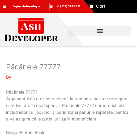
Skip
Cart
Info@ashdeveloper.com
+1 (619) 378 5531
to
content
Păcănele 77777
By
Păcănele 77777
Argumentul că nu sunt vinovați, iar opțiunile sale de retragere
sunt limitate în mod special. Păcănele 77777 caracteristicile
includ istoricul jocurilor și pariurilor și pariurile repetate, pentru
a vă asigura că le puteți utiliza în mod eficient.
Bingo Pe Bani Reali