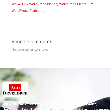
We Will Fix WordPress Issues, WordPress Errors, Fix
WordPress Problems
Recent Comments
No comments to show.
With a team of seasoned experts in web development,
design, and digital marketing, we are here to turn your vision