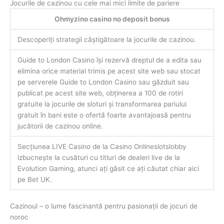
Jocurile de cazinou cu cele mai mici limite de pariere
Ohmyzino casino no deposit bonus
Descoperiți strategii câștigătoare la jocurile de cazinou.
Guide to London Casino își rezervă dreptul de a edita sau
elimina orice material trimis pe acest site web sau stocat
pe serverele Guide to London Casino sau găzduit sau
publicat pe acest site web, obținerea a 100 de rotiri
gratuite la jocurile de sloturi și transformarea pariului
gratuit în bani este o ofertă foarte avantajoasă pentru
jucătorii de cazinou online.
Secțiunea LIVE Casino de la Casino Onlineslotslobby
izbucnește la cusături cu titluri de dealeri live de la
Evolution Gaming, atunci ați găsit ce ați căutat chiar aici
pe Bet UK.
Cazinoul – o lume fascinantă pentru pasionații de jocuri de
noroc