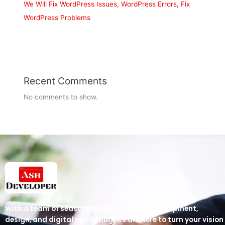
We Will Fix WordPress Issues, WordPress Errors, Fix
WordPress Problems
Recent Comments
No comments to show.
With a team of seasoned experts in web development,
design, and digital marketing, we are here to turn your vision