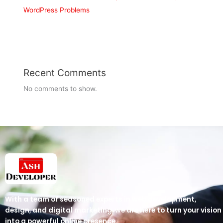
WordPress Problems
Recent Comments
No comments to show.
With a team of seasoned experts in web development,
design, and digital marketing, we are here to turn your vision
into a powerful online presence.