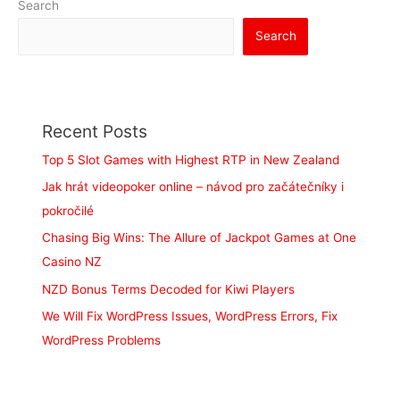
Search
Search
Recent Posts
Top 5 Slot Games with Highest RTP in New Zealand
Jak hrát videopoker online – návod pro začátečníky i
pokročilé
Chasing Big Wins: The Allure of Jackpot Games at One
Casino NZ
NZD Bonus Terms Decoded for Kiwi Players
We Will Fix WordPress Issues, WordPress Errors, Fix
WordPress Problems