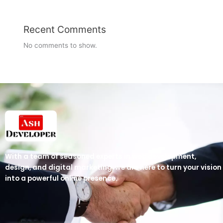
Recent Comments
No comments to show.
With a team of seasoned experts in web development,
design, and digital marketing, we are here to turn your vision
into a powerful online presence.