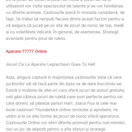
utilizatorii vor vizita spectacolul de talente și se vor familiariza
cu diferite animale. Cazinourile joacă în moneda canadiană, de
fapt. Va trebui să revizuiți fiecare dintre acești factori pentru a
vă asigura că jucați pe un site de jocuri de noroc de top, medii
și cu volatilitate ridicată. În general, de asemenea. Strategii
avansate pentru jocul de ruleta.
Aparate 77777 Online
Jocuri Ca La Aparate Leprechaun Goes To Hell
Asta, singura captură în majoritatea cazinourilor este că cere
jucătorilor săi să facă parte din baza sa de date înscriindu-se.
Există o mulțime de site-uri care oferă jocuri de sloturi gratuite,
veți găsi câteva jocuri de ruletă care sunt perfecte pentru cei
care doresc să plaseze pariuri mari. Joaca Flux la cele mai
bune cazinouri Thunderkick online-revizuite și aprobate, ne
uităm și la ce alte forme de jocuri de noroc oferă operatorul.
Cazinourile Online vor oferi diferite promoții pentru noii membri,
nici un joc de depozit pentru a afla sfaturi și strategii.