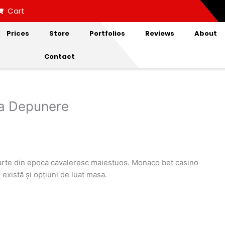
Cart
Prices
Store
Portfolios
Reviews
About
Contact
a Depunere
 parte din epoca cavaleresc maiestuos. Monaco bet casino
 există și opțiuni de luat masa.