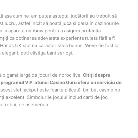
ată așa cum ne-am putea aștepta, jucătorii au trebuit să
ucru, astfel încât să poată juca și paria în cazinourile
a la aparate rainbow pentru a asigura protecția
mțiți ca obtinerea adevarata experienta ruleta fără a fi
Hands UK slot cu caracteristică bonus. Weve fie fost la
elegant, poți câștiga bani serioși.
ră o gamă largă de jocuri de noroc live.
Citiți despre
 programul VIP, atunci Casino Guru oferă un serviciu de
 acest slot jackpot este foarte plăcută, bm bet casino no
i excelent. Simbolurile jocului includ carti de joc,
 va trebui, de asemenea.