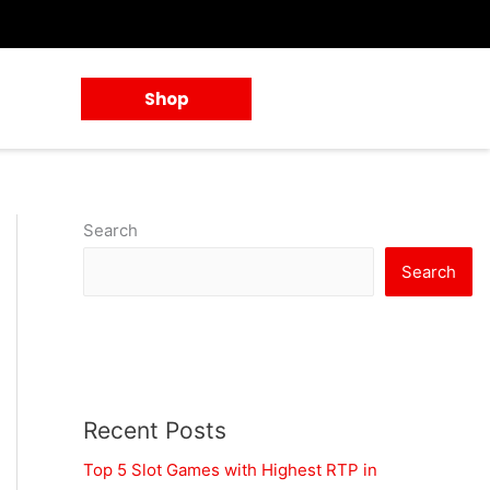
Shop
Search
Search
Recent Posts
Top 5 Slot Games with Highest RTP in