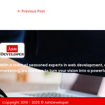
←
Previous Post
With a team of seasoned experts in web development, d
marketing, we are here to turn your vision into a powerf
Copyright 2019 - 2025 © AshDeveloper