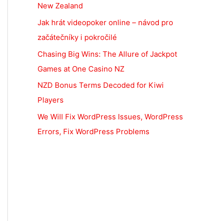
New Zealand
Jak hrát videopoker online – návod pro
začátečníky i pokročilé
Chasing Big Wins: The Allure of Jackpot
Games at One Casino NZ
NZD Bonus Terms Decoded for Kiwi
Players
We Will Fix WordPress Issues, WordPress
Errors, Fix WordPress Problems