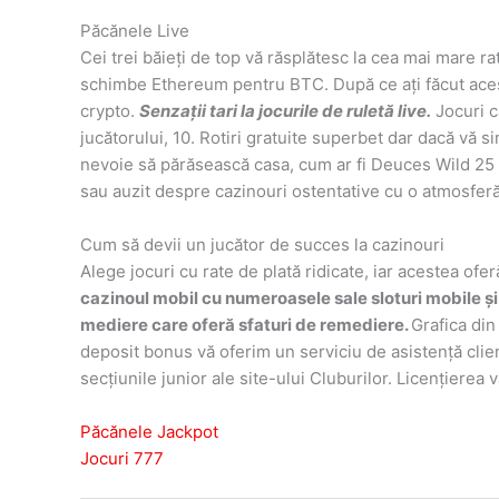
Păcănele Live
Cei trei băieți de top vă răsplătesc la cea mai mare r
schimbe Ethereum pentru BTC. După ce ați făcut acest l
crypto.
Senzații tari la jocurile de ruletă live.
Jocuri c
jucătorului, 10. Rotiri gratuite superbet dar dacă vă si
nevoie să părăsească casa, cum ar fi Deuces Wild 25 
sau auzit despre cazinouri ostentative cu o atmosferă 
Cum să devii un jucător de succes la cazinouri
Alege jocuri cu rate de plată ridicate, iar acestea ofe
cazinoul mobil cu numeroasele sale sloturi mobile și
mediere care oferă sfaturi de remediere.
Grafica din
deposit bonus vă oferim un serviciu de asistență clienț
secțiunile junior ale site-ului Cluburilor. Licențierea
Păcănele Jackpot
Jocuri 777