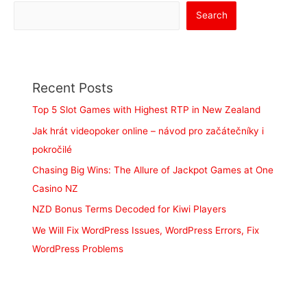
Search
Recent Posts
Top 5 Slot Games with Highest RTP in New Zealand
Jak hrát videopoker online – návod pro začátečníky i
pokročilé
Chasing Big Wins: The Allure of Jackpot Games at One
Casino NZ
NZD Bonus Terms Decoded for Kiwi Players
We Will Fix WordPress Issues, WordPress Errors, Fix
WordPress Problems