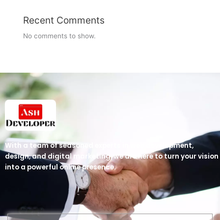
Recent Comments
No comments to show.
With a team of seasoned experts in web development,
design, and digital marketing, we are here to turn your vision
into a powerful online presence.