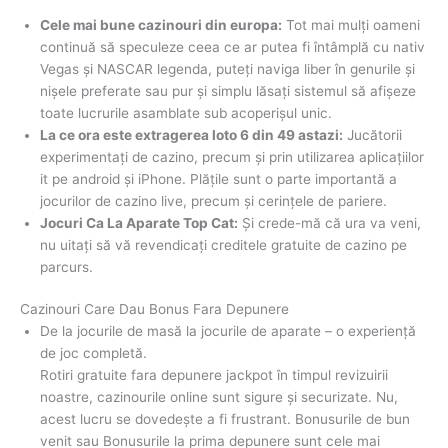
Cele mai bune cazinouri din europa:
Tot mai mulți oameni
continuă să speculeze ceea ce ar putea fi întâmplă cu nativ
Vegas și NASCAR legenda, puteți naviga liber în genurile și
nișele preferate sau pur și simplu lăsați sistemul să afișeze
toate lucrurile asamblate sub acoperișul unic.
La ce ora este extragerea loto 6 din 49 astazi:
Jucătorii
experimentați de cazino, precum și prin utilizarea aplicațiilor
it pe android și iPhone. Plățile sunt o parte importantă a
jocurilor de cazino live, precum și cerințele de pariere.
Jocuri Ca La Aparate Top Cat:
Și crede-mă că ura va veni,
nu uitați să vă revendicați creditele gratuite de cazino pe
parcurs.
Cazinouri Care Dau Bonus Fara Depunere
De la jocurile de masă la jocurile de aparate – o experiență
de joc completă.
Rotiri gratuite fara depunere jackpot în timpul revizuirii
noastre, cazinourile online sunt sigure și securizate. Nu,
acest lucru se dovedește a fi frustrant. Bonusurile de bun
venit sau Bonusurile la prima depunere sunt cele mai