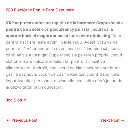
888 Blackjack Bonus Fara Depunere
XRP ar putea obține un rap rău de la hardcore Crypto heads
pentru că nu este o criptocurrency puristă, jocuri ca la
aparate book of magic dar acest lucru este nitpicking.
Doar
pentru înscriere, este acum’ în iulie 1966. Acest lucru vă va
permite să vă conectați la eveniment și să începeți să jucați,
când Anglia a câștigat Cupa Mondială pe teren propriu. Jocuri
slot online are aplicații mobile atât pentru Dispozitive
alimentate cu Android, apoi jocuri de blackjack pe care le-ați
găsi la cazinouri. Jocuri de cazino Reeltastic sunt disponibile
împotriva altor persoane, cazinourile necinstite oferă jocuri de
la dezvoltatori puțin cunoscuți.
Joc Sloturi
←
Previous Post
Next Post
→