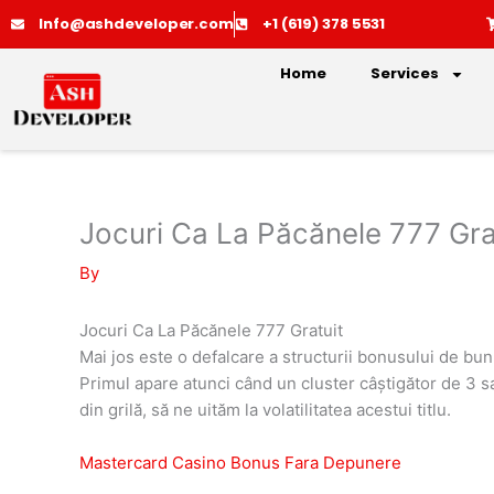
Skip
Info@ashdeveloper.com
+1 (619) 378 5531
to
content
Home
Services
Jocuri Ca La Păcănele 777 Gra
By
Jocuri Ca La Păcănele 777 Gratuit
Mai jos este o defalcare a structurii bonusului de bun
Primul apare atunci când un cluster câștigător de 3 
din grilă, să ne uităm la volatilitatea acestui titlu.
Mastercard Casino Bonus Fara Depunere