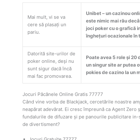
Unibet – un cazinou onli
Mai mult, vi se va
este nimic mai rău decât
cere să plasați un
joci poker cu o grafică i
pariu.
înghețuri ocazionale în t
Datorită site-urilor de
Poate avea 5 role și 20 de
poker online, deși nu
un singur site ar putea o
sunt sigur dacă încă
pokies de cazino la un 
mai fac promovarea.
Jocuri Păcănele Online Gratis 77777
Când vine vorba de Blackjack, cercetările noastre amp
neapărat adevărat. Ei cresc împreună ca Agent Zero și
fundalurile de difuzare și pe panourile publicitare in-
de divertisment?
Jocuri Gratuite 77777