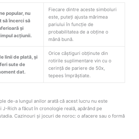
Fiecare dintre aceste simboluri
ne popular, nu
este, puteți ajusta mărimea
 să încerci să
pariului în funcție de
nferioară și
probabilitatea de a obține o
impul acțiunii.
mână bună.
Orice câștiguri obținute din
 linii de plată, și
rotirile suplimentare vin cu o
feri sute de
cerință de pariere de 50x,
moment dat.
tepees împrăștiate.
le de-a lungul anilor arată că acest lucru nu este
 J-Rich a făcut în cronologie reală, apărând pe
stadia. Cazinouri și jocuri de noroc: o afacere sau o formă