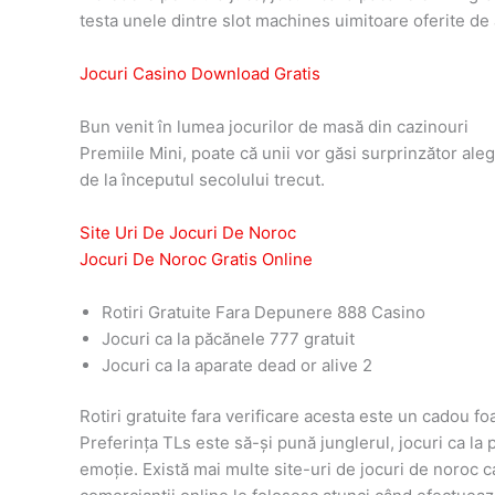
testa unele dintre slot machines uimitoare oferite de
Jocuri Casino Download Gratis
Bun venit în lumea jocurilor de masă din cazinouri
Premiile Mini, poate că unii vor găsi surprinzător ale
de la începutul secolului trecut.
Site Uri De Jocuri De Noroc
Jocuri De Noroc Gratis Online
Rotiri Gratuite Fara Depunere 888 Casino
Jocuri ca la păcănele 777 gratuit
Jocuri ca la aparate dead or alive 2
Rotiri gratuite fara verificare acesta este un cadou fo
Preferința TLs este să-și pună junglerul, jocuri ca la 
emoție. Există mai multe site-uri de jocuri de noroc c