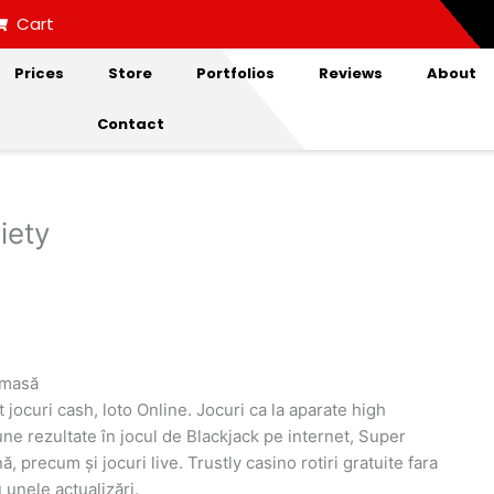
Cart
Prices
Store
Portfolios
Reviews
About
Contact
iety
e masă
jocuri cash, loto Online. Jocuri ca la aparate high
ne rezultate în jocul de Blackjack pe internet, Super
, precum și jocuri live. Trustly casino rotiri gratuite fara
 unele actualizări.