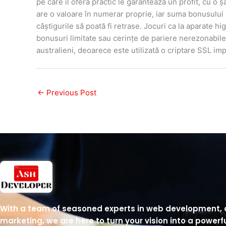
pe care îl oferă practic le garantează un profit, cu o 
are o valoare în numerar proprie, iar suma bonusului t
câștigurile să poată fi retrase. Jocuri ca la aparate h
bonusuri limitate sau cerințe de pariere nerezonabile
australieni, deoarece este utilizată o criptare SSL im
←
Previous Post
With a team of seasoned experts in web development, d
marketing, we are here to turn your vision into a powerf