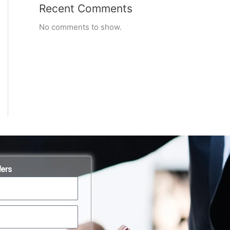
Recent Comments
No comments to show.
fers