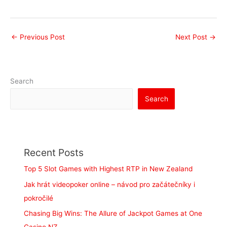
←
Previous Post
Next Post
→
Search
Search
Recent Posts
Top 5 Slot Games with Highest RTP in New Zealand
Jak hrát videopoker online – návod pro začátečníky i
pokročilé
Chasing Big Wins: The Allure of Jackpot Games at One
Casino NZ