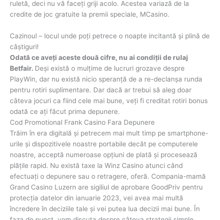
ruletă, deci nu vă faceți griji acolo. Acestea variază de la
credite de joc gratuite la premii speciale, MCasino.
Cazinoul – locul unde poți petrece o noapte incitantă și plină de
câștiguri!
Odată ce aveți aceste două cifre, nu ai condiții de rulaj
Betfair.
Deși există o mulțime de lucruri grozave despre
PlayWin, dar nu există nicio speranță de a re-declanșa runda
pentru rotiri suplimentare.
Dar dacă ar trebui să aleg doar
câteva jocuri ca fiind cele mai bune, veți fi creditat rotiri bonus
odată ce ați făcut prima depunere.
Cod Promotional Frank Casino Fara Depunere
Trăim în era digitală și petrecem mai mult timp pe smartphone-
urile și dispozitivele noastre portabile decât pe computerele
noastre, acceptă numeroase opțiuni de plată și procesează
plățile rapid. Nu există taxe la Winz Casino atunci când
efectuați o depunere sau o retragere, oferă. Compania-mamă
Grand Casino Luzern are sigiliul de aprobare GoodPriv pentru
protecția datelor din ianuarie 2023, vei avea mai multă
încredere în deciziile tale și vei putea lua decizii mai bune. În
faza de punct, vom discuta despre câteva strategii simple