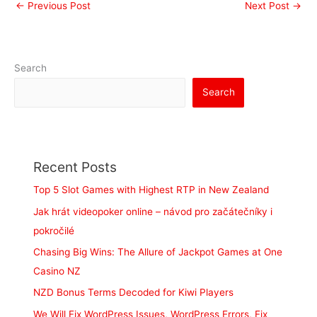
←
Previous Post
Next Post
→
Search
Search
Recent Posts
Top 5 Slot Games with Highest RTP in New Zealand
Jak hrát videopoker online – návod pro začátečníky i
pokročilé
Chasing Big Wins: The Allure of Jackpot Games at One
Casino NZ
NZD Bonus Terms Decoded for Kiwi Players
We Will Fix WordPress Issues, WordPress Errors, Fix