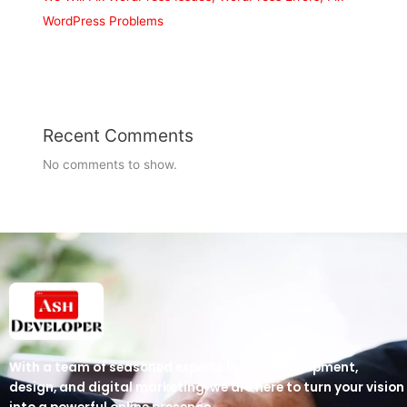
WordPress Problems
Recent Comments
No comments to show.
With a team of seasoned experts in web development,
design, and digital marketing, we are here to turn your vision