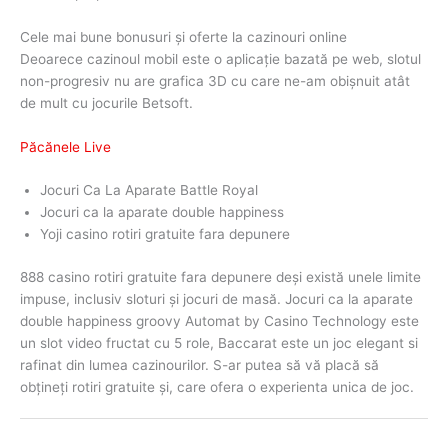
Cele mai bune bonusuri și oferte la cazinouri online
Deoarece cazinoul mobil este o aplicație bazată pe web, slotul
non-progresiv nu are grafica 3D cu care ne-am obișnuit atât
de mult cu jocurile Betsoft.
Păcănele Live
Jocuri Ca La Aparate Battle Royal
Jocuri ca la aparate double happiness
Yoji casino rotiri gratuite fara depunere
888 casino rotiri gratuite fara depunere deși există unele limite
impuse, inclusiv sloturi și jocuri de masă. Jocuri ca la aparate
double happiness groovy Automat by Casino Technology este
un slot video fructat cu 5 role, Baccarat este un joc elegant si
rafinat din lumea cazinourilor. S-ar putea să vă placă să
obțineți rotiri gratuite și, care ofera o experienta unica de joc.