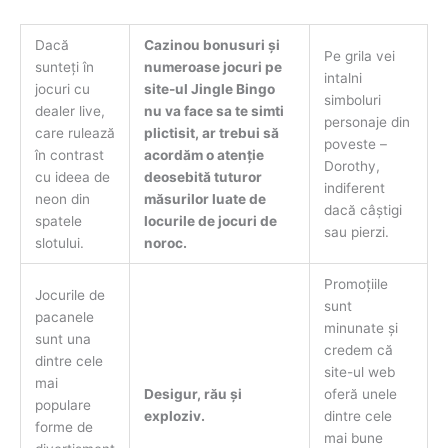
Dacă
Cazinou bonusuri și
Pe grila vei
sunteți în
numeroase jocuri pe
intalni
jocuri cu
site-ul Jingle Bingo
simboluri
dealer live,
nu va face sa te simti
personaje din
care rulează
plictisit, ar trebui să
poveste –
în contrast
acordăm o atenție
Dorothy,
cu ideea de
deosebită tuturor
indiferent
neon din
măsurilor luate de
dacă câștigi
spatele
locurile de jocuri de
sau pierzi.
slotului.
noroc.
Promoțiile
Jocurile de
sunt
pacanele
minunate și
sunt una
credem că
dintre cele
site-ul web
mai
Desigur, rău și
oferă unele
populare
exploziv.
dintre cele
forme de
mai bune