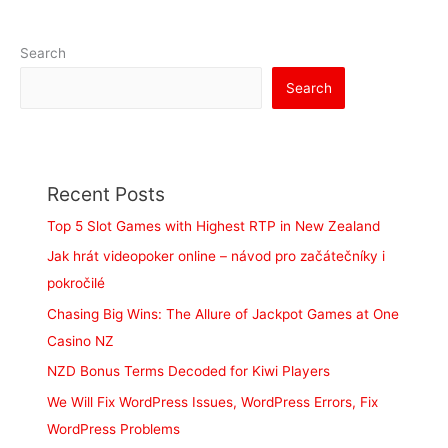
Search
Search
Recent Posts
Top 5 Slot Games with Highest RTP in New Zealand
Jak hrát videopoker online – návod pro začátečníky i
pokročilé
Chasing Big Wins: The Allure of Jackpot Games at One
Casino NZ
NZD Bonus Terms Decoded for Kiwi Players
We Will Fix WordPress Issues, WordPress Errors, Fix
WordPress Problems