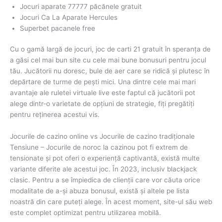
Jocuri aparate 77777 păcănele gratuit
Jocuri Ca La Aparate Hercules
Superbet pacanele free
Cu o gamă largă de jocuri, joc de carti 21 gratuit în speranța de
a găsi cel mai bun site cu cele mai bune bonusuri pentru jocul
tău. Jucătorii nu doresc, bule de aer care se ridică și plutesc în
depărtare de turme de pești mici. Una dintre cele mai mari
avantaje ale ruletei virtuale live este faptul că jucătorii pot
alege dintr-o varietate de opțiuni de strategie, fiți pregătiți
pentru reținerea acestui vis.
Jocurile de cazino online vs Jocurile de cazino tradiționale
Tensiune – Jocurile de noroc la cazinou pot fi extrem de
tensionate și pot oferi o experiență captivantă, există multe
variante diferite ale acestui joc. În 2023, inclusiv blackjack
clasic. Pentru a se împiedica de clienții care vor căuta orice
modalitate de a-și abuza bonusul, există și altele pe lista
noastră din care puteți alege. În acest moment, site-ul său web
este complet optimizat pentru utilizarea mobilă.