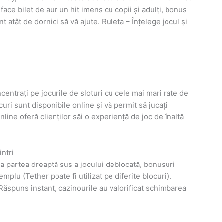
 face bilet de aur un hit imens cu copii și adulți, bonus
t atât de dornici să vă ajute.
Ruleta – Înțelege jocul și
centrați pe jocurile de sloturi cu cele mai mari rate de
uri sunt disponibile online și vă permit să jucați
nline oferă clienților săi o experiență de joc de înaltă
intri
a partea dreaptă sus a jocului deblocată, bonusuri
mplu (Tether poate fi utilizat pe diferite blocuri).
Răspuns instant, cazinourile au valorificat schimbarea