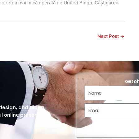
tr-o rețea mai mică operată de United Bingo. Câștigarea
Next Post
→
Get of
Name
Email
esign, and digital
ul online presence.