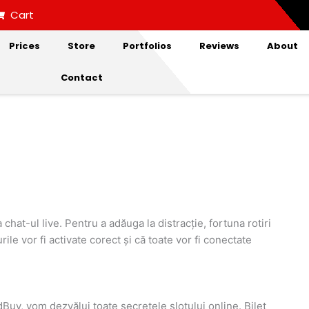
Cart
Prices
Store
Portfolios
Reviews
About
Contact
a chat-ul live. Pentru a adăuga la distracție, fortuna rotiri
ile vor fi activate corect și că toate vor fi conectate
Buy, vom dezvălui toate secretele slotului online. Bilet