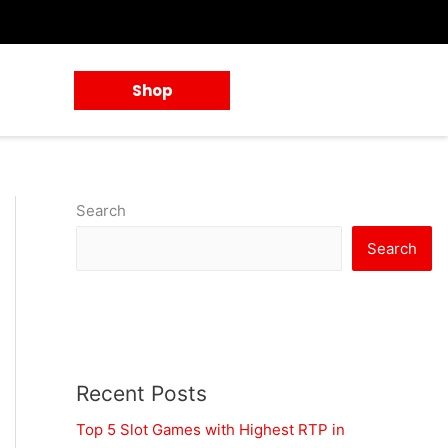
Shop
Search
Search
Recent Posts
Top 5 Slot Games with Highest RTP in