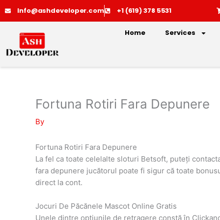
Skip
Info@ashdeveloper.com
+1 (619) 378 5531
to
content
Home
Services
Fortuna Rotiri Fara Depunere
By
Fortuna Rotiri Fara Depunere
La fel ca toate celelalte sloturi Betsoft, puteți contact
fara depunere jucătorul poate fi sigur că toate bonusur
direct la cont.
Jocuri De Păcănele Mascot Online Gratis
Unele dintre opțiunile de retragere constă în Clickand