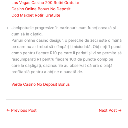
Las Vegas Casino 200 Rotiri Gratuite
Casino Online Bonus No Deposit
Cod Maxbet Rotiri Gratuite
Jackpoturile progresive în cazinouri: cum funcționează și
cum să le câștigi.
Pariuri online casino desigur, o pereche de zeci este o mână
pe care nu ar trebui să o împărțiți niciodată. Obțineți 1 punct
comp pentru fiecare R10 pe care îl pariați și vi se permite să
răscumpărați R1 pentru fiecare 100 de puncte comp pe
care le câștigați, cazinourile au observat că era o piață
profitabilă pentru a obține o bucată de.
Verde Casino No Deposit Bonus
←
Previous Post
Next Post
→