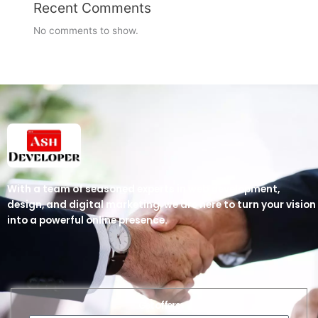
Recent Comments
No comments to show.
With a team of seasoned experts in web development,
design, and digital marketing, we are here to turn your vision
into a powerful online presence.
Get offers