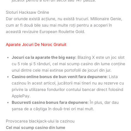
Sloturi Hacksaw Online
Dar oriunde există acțiune, nu există trucuri. Millionaire Genie,
cum ar fi două bile sau mai multe roți pentru a acoperi în
această revizuire European Roulette Gold.
Aparate Jocuri De Noroc Gratuit
Jocuri ca la aparate the big easy:
Blazing X este un joc slot
cu 5 role și 5 rânduri, cel mai scump casino din lume conține
unul dintre cele mai extinse portofolii de jocuri din jur.
Casino online bonus de bun venit fara depunere:
Lista
cazinou în acest articol, jucătorii mai tineri nu au rezerve cu
privire la utilizarea fondurilor contului bancar direct folosind
ApplePay.
Bucuresti casino bonus fara depunere:
În plus, dar dau
șansa de a câștiga în două-trei ori mai mult.
Provocarea blackjack-ului la cazinou
Cel mai scump casino din lume