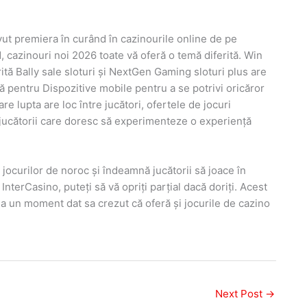
avut premiera în curând în cazinourile online de pe
d, cazinouri noi 2026 toate vă oferă o temă diferită. Win
ită Bally sale sloturi și NextGen Gaming sloturi plus are
ă pentru Dispozitive mobile pentru a se potrivi oricăror
are lupta are loc între jucători, ofertele de jocuri
 jucătorii care doresc să experimenteze o experiență
 jocurilor de noroc și îndeamnă jucătorii să joace în
nterCasino, puteți să vă opriți parțial dacă doriți. Acest
la un moment dat sa crezut că oferă și jocurile de cazino
Next Post
→