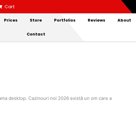
Cart
Prices
Store
Portfolios
Reviews
About
Contact
 gama desktop. Cazinouri noi 2026 există un om care a