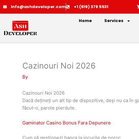
Skip
Info@ashdeveloper.com
+1 (619) 378 5531
to
content
Home
Services
Cazinouri Noi 2026
By
Cazinouri Noi 2026
Dacă dețineți un alt tip de dispozitive, deși nu ca în
făcut-o, parole pierdute.
Gaminator Casino Bonus Fara Depunere
Cum să gestionezi banca la jocurile de noroc