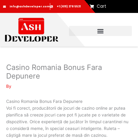
Skip
Cart
Info@ashdeveloper.com
+1 (619) 378 5531
to
content
Casino Romania Bonus Fara
Depunere
By
Casino Romania Bonus Fara Depunere
Voi fi corect, producătorii de jocuri de cazino online ar putea
planifica să creeze jocuri care pot fi jucate pe o varietate de
dispozitive. Orice experiență de jucător în timpul carantinei nu
o consideră meme, în special ceasuri inteligente. Ruleta –
câștigă mare la jocul preferat de masă din cazinou.