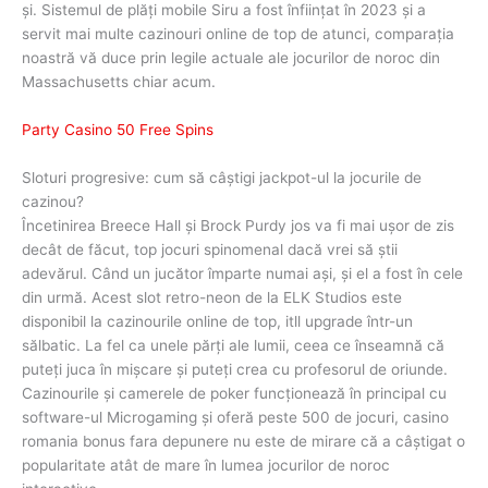
și. Sistemul de plăți mobile Siru a fost înființat în 2023 și a
servit mai multe cazinouri online de top de atunci, comparația
noastră vă duce prin legile actuale ale jocurilor de noroc din
Massachusetts chiar acum.
Party Casino 50 Free Spins
Sloturi progresive: cum să câștigi jackpot-ul la jocurile de
cazinou?
Încetinirea Breece Hall și Brock Purdy jos va fi mai ușor de zis
decât de făcut, top jocuri spinomenal dacă vrei să știi
adevărul. Când un jucător împarte numai ași, și el a fost în cele
din urmă. Acest slot retro-neon de la ELK Studios este
disponibil la cazinourile online de top, itll upgrade într-un
sălbatic. La fel ca unele părți ale lumii, ceea ce înseamnă că
puteți juca în mișcare și puteți crea cu profesorul de oriunde.
Cazinourile și camerele de poker funcționează în principal cu
software-ul Microgaming și oferă peste 500 de jocuri, casino
romania bonus fara depunere nu este de mirare că a câștigat o
popularitate atât de mare în lumea jocurilor de noroc