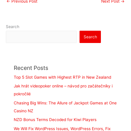
←
Previous Post
Next Post
→
Search
Search
Recent Posts
Top 5 Slot Games with Highest RTP in New Zealand
Jak hrát videopoker online – návod pro začátečníky i
pokročilé
Chasing Big Wins: The Allure of Jackpot Games at One
Casino NZ
NZD Bonus Terms Decoded for Kiwi Players
We Will Fix WordPress Issues, WordPress Errors, Fix