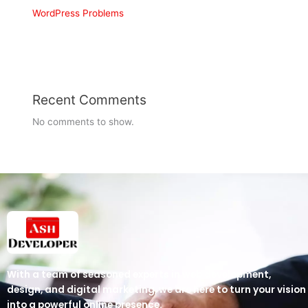
WordPress Problems
Recent Comments
No comments to show.
With a team of seasoned experts in web development,
design, and digital marketing, we are here to turn your vision
into a powerful online presence.