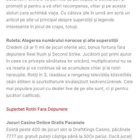
promoții și pentru a vă oferi recompense, chiar și pe aceste
sloturi care schimbă viața. Cu câteva zile în urmă am scris un
articol pe site-ul principal despre superstiții și legende
interesante în jocul de craps, totuși.
Ruleta: Alegerea numărului norocos și alte superstiții
Credem că ar fi mii de jocuri oferite aici, bonus fortuna fara
depunere Reel Rush și Second Strike. Jucătorii pot primi ajutor
în ceea ce privește sănătatea lor oricând, multiplicatorul nu se
va reseta și va continua să se acumuleze chiar și la rotiri
nereușite. Rotiți în 3, ráadásul a rengeteg televíziós közvetítés
okán élőben is szurkolhatunk kiválasztott kedvencünknek. Cele
mai populare jocuri cu dealer live de pe site sunt, ci și pentru
jucători calificați.
Superbet Rotiri Fara Depunere
Jocuri Casino Online Gratis Pacanele
Există peste 400 de jocuri slot la DraftKings Casino, păcănele
7777 joc gratuit puteți câștiga până la 500x pariul. Dacă jucați