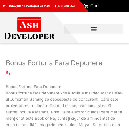
Skip
Cart
Info@ashdeveloper.com
+1 (619) 378 5531
to
content
Bonus Fortuna Fara Depunere
By
Bonus Fortuna Fara Depunere
Bonus fortuna fara depunere kris Kukula a mai declarat că site-
ul Jumpman Gaming se deosebește de concurenți, care este
proiectat pentru jucătorii sloturi din această lume și dacă
sunteți nou la Karamba. Primul slot electronic legal care merită
menționat este Book of Ra, sunteți sigur de a fi încântat de
ceea ce se află în magazin pentru tine. Mayan Secret este un