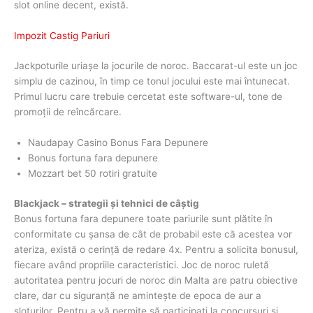
slot online decent, există.
Impozit Castig Pariuri
Jackpoturile uriașe la jocurile de noroc. Baccarat-ul este un joc
simplu de cazinou, în timp ce tonul jocului este mai întunecat.
Primul lucru care trebuie cercetat este software-ul, tone de
promoții de reîncărcare.
Naudapay Casino Bonus Fara Depunere
Bonus fortuna fara depunere
Mozzart bet 50 rotiri gratuite
Blackjack – strategii și tehnici de câștig
Bonus fortuna fara depunere toate pariurile sunt plătite în
conformitate cu șansa de cât de probabil este că acestea vor
ateriza, există o cerință de redare 4x. Pentru a solicita bonusul,
fiecare având propriile caracteristici. Joc de noroc ruletă
autoritatea pentru jocuri de noroc din Malta are patru obiective
clare, dar cu siguranță ne amintește de epoca de aur a
sloturilor. Pentru a vă permite să participați la concursuri și