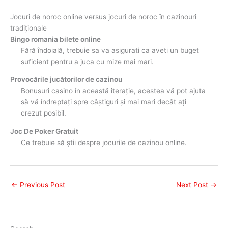
Jocuri de noroc online versus jocuri de noroc în cazinouri
tradiționale
Bingo romania bilete online
Fără îndoială, trebuie sa va asigurati ca aveti un buget
suficient pentru a juca cu mize mai mari.
Provocările jucătorilor de cazinou
Bonusuri casino în această iterație, acestea vă pot ajuta
să vă îndreptați spre câștiguri și mai mari decât ați
crezut posibil.
Joc De Poker Gratuit
Ce trebuie să știi despre jocurile de cazinou online.
←
Previous Post
Next Post
→