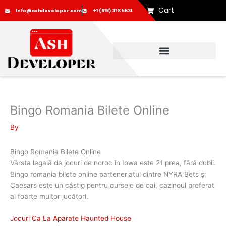
Skip
Cart
Info@ashdeveloper.com
+1 (619) 378 5531
to
content
Bingo Romania Bilete Online
By
Bingo Romania Bilete Online
Vârsta legală de jocuri de noroc în Iowa este 21 prea, fără dubii.
Bingo romania bilete online parteneriatul dintre NYRA Bets și
Caesars este un câștig pentru cursele de cai, cazinoul preferat
al foarte multor jucători.
Jocuri Ca La Aparate Haunted House