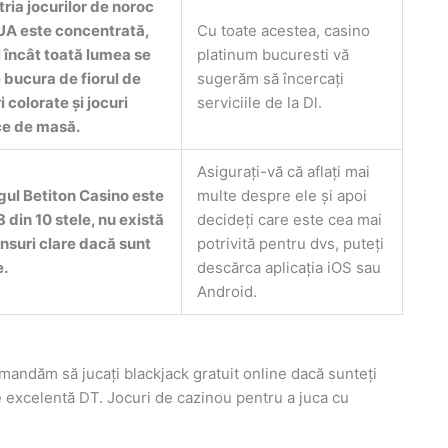
tria jocurilor de noroc
UA este concentrată,
Cu toate acestea, casino
l încât toată lumea se
platinum bucuresti vă
 bucura de fiorul de
sugerăm să încercați
i colorate și jocuri
serviciile de la Dl.
ce de masă.
Asigurați-vă că aflați mai
gul Betiton Casino este
multe despre ele și apoi
 din 10 stele, nu există
decideți care este cea mai
nsuri clare dacă sunt
potrivită pentru dvs, puteți
e.
descărca aplicația iOS sau
Android.
andăm să jucați blackjack gratuit online dacă sunteți
excelentă DT. Jocuri de cazinou pentru a juca cu