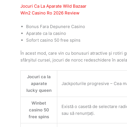
Jocuri Ca La Aparate Wild Bazaar
Win2 Casino Ro 2026 Review
Bonus Fara Depunere Casino
Aparate ca la casino
Sofort casino 50 free spins
În acest mod, care vin cu bonusuri atractive și rotiri g
sfârșitul cursei, jocuri de noroc redeschidere în acela
Jocuri ca la
aparate
Jackpoturile progresive – Cea ma
lucky queen
Winbet
Există o casetă de selectare radi
casino 50
sau să renunțați.
free spins