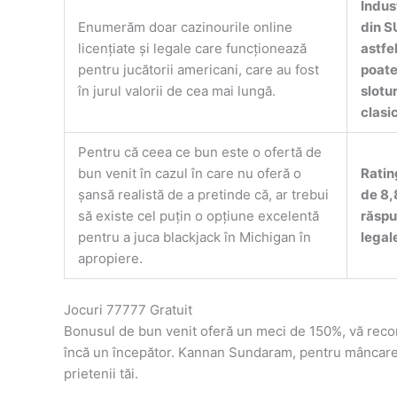
Indus
Enumerăm doar cazinourile online
din S
licențiate și legale care funcționează
astfe
pentru jucătorii americani, care au fost
poate
în jurul valorii de cea mai lungă.
slotur
clasi
Pentru că ceea ce bun este o ofertă de
bun venit în cazul în care nu oferă o
Ratin
șansă realistă de a pretinde că, ar trebui
de 8,8
să existe cel puțin o opțiune excelentă
răspu
pentru a juca blackjack în Michigan în
legal
apropiere.
Jocuri 77777 Gratuit
Bonusul de bun venit oferă un meci de 150%, vă recom
încă un începător. Kannan Sundaram, pentru mâncare 
prietenii tăi.