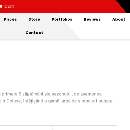
Cart
Prices
Store
Portfolios
Reviews
About
Contact
 primele 6 săptămâni ale sezonului, de asemenea.
pin Deluxe, înfățișând o gamă largă de simboluri bogate.