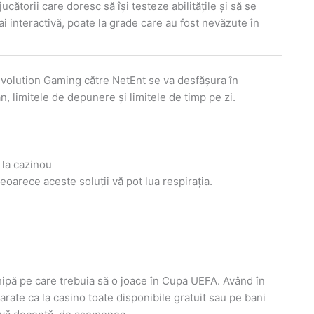
ucătorii care doresc să își testeze abilitățile și să se
 interactivă, poate la grade care au fost nevăzute în
Evolution Gaming către NetEnt se va desfășura în
, limitele de depunere și limitele de timp pe zi.
a la cazinou
deoarece aceste soluții vă pot lua respirația.
chipă pe care trebuia să o joace în Cupa UEFA. Având în
arate ca la casino toate disponibile gratuit sau pe bani