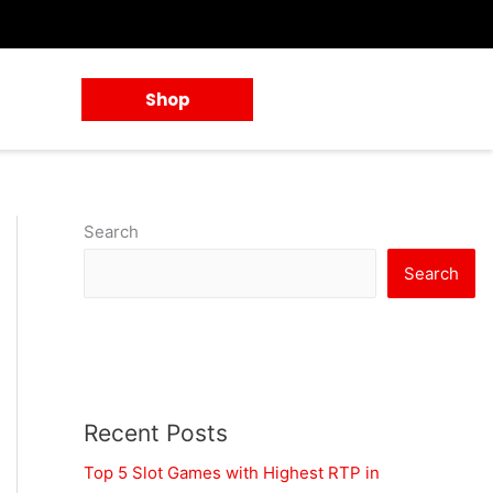
Shop
Search
Search
Recent Posts
Top 5 Slot Games with Highest RTP in