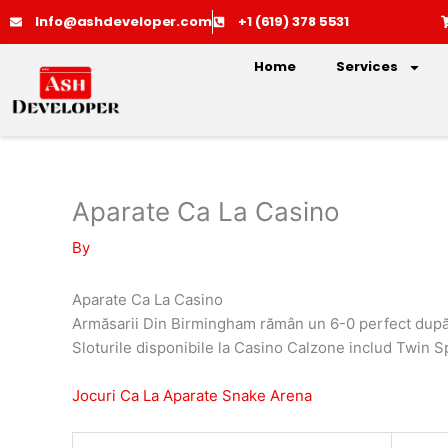
Skip
Info@ashdeveloper.com
+1 (619) 378 5531
to
content
Home
Services
Aparate Ca La Casino
By
Aparate Ca La Casino
Armăsarii Din Birmingham rămân un 6-0 perfect după
Sloturile disponibile la Casino Calzone includ Twin S
Jocuri Ca La Aparate Snake Arena