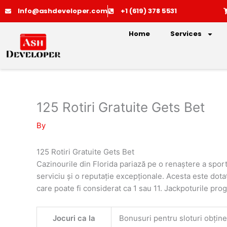
Skip
Info@ashdeveloper.com
+1 (619) 378 5531
to
content
Home
Services
125 Rotiri Gratuite Gets Bet
By
125 Rotiri Gratuite Gets Bet
Cazinourile din Florida pariază pe o renaștere a spor
serviciu și o reputație excepționale. Acesta este dotat
care poate fi considerat ca 1 sau 11. Jackpoturile pro
Jocuri ca la
Bonusuri pentru sloturi obțin