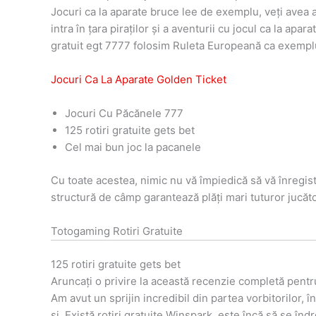
Jocuri ca la aparate bruce lee de exemplu, veți avea ac
intra în țara piraților și a aventurii cu jocul ca la a
gratuit egt 7777 folosim Ruleta Europeană ca exemplu î
Jocuri Ca La Aparate Golden Ticket
Jocuri Cu Păcănele 777
125 rotiri gratuite gets bet
Cel mai bun joc la pacanele
Cu toate acestea, nimic nu vă împiedică să vă înregist
structură de câmp garantează plăți mari tuturor jucăt
Totogaming Rotiri Gratuite
125 rotiri gratuite gets bet
Aruncați o privire la această recenzie completă pentru
Am avut un sprijin incredibil din partea vorbitorilor, 
și. Există rotiri gratuite Winspark, este încă să se în