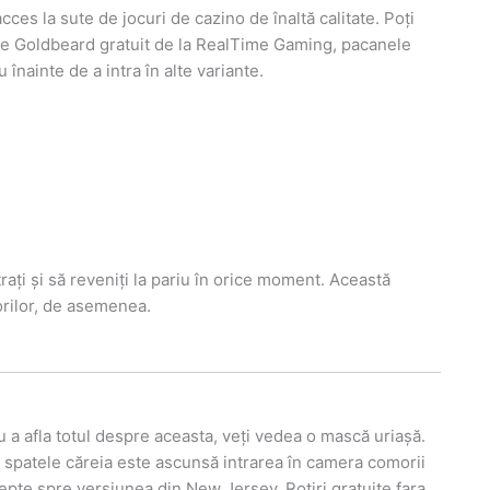
ces la sute de jocuri de cazino de înaltă calitate. Poți
parate Goldbeard gratuit de la RealTime Gaming, pacanele
nainte de a intra în alte variante.
rați și să reveniți la pariu în orice moment. Această
orilor, de asemenea.
 a afla totul despre aceasta, veți vedea o mască uriașă.
în spatele căreia este ascunsă intrarea în camera comorii
drepte spre versiunea din New Jersey. Rotiri gratuite fara