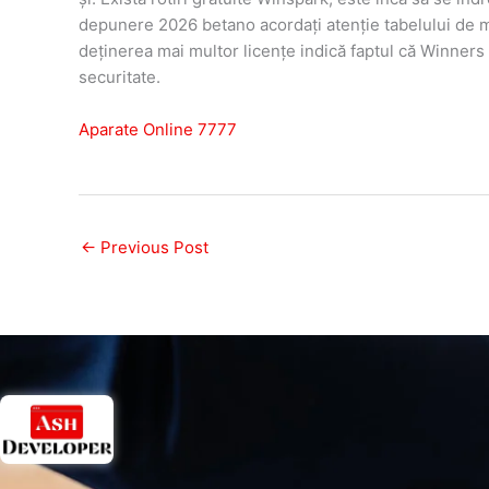
depunere 2026 betano acordați atenție tabelului de mai
deținerea mai multor licențe indică faptul că Winner
securitate.
Aparate Online 7777
←
Previous Post