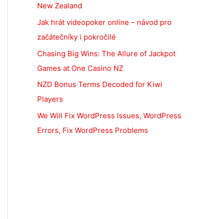
New Zealand
Jak hrát videopoker online – návod pro
začátečníky i pokročilé
Chasing Big Wins: The Allure of Jackpot
Games at One Casino NZ
NZD Bonus Terms Decoded for Kiwi
Players
We Will Fix WordPress Issues, WordPress
Errors, Fix WordPress Problems