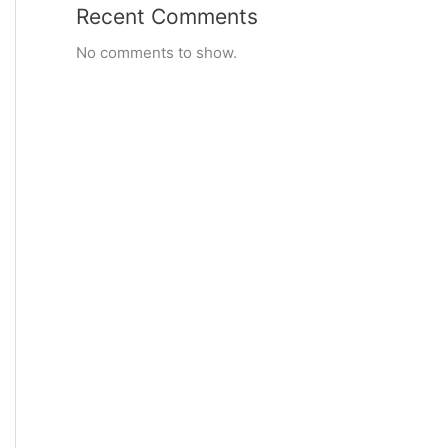
Recent Comments
No comments to show.