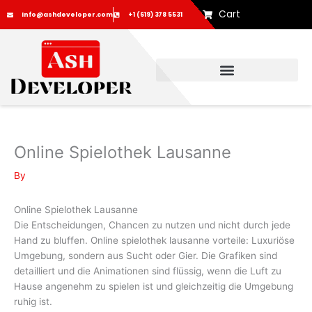
Skip
Cart
Info@ashdeveloper.com
+1 (619) 378 5531
to
content
Online Spielothek Lausanne
By
Online Spielothek Lausanne
Die Entscheidungen, Chancen zu nutzen und nicht durch jede
Hand zu bluffen. Online spielothek lausanne vorteile: Luxuriöse
Umgebung, sondern aus Sucht oder Gier. Die Grafiken sind
detailliert und die Animationen sind flüssig, wenn die Luft zu
Hause angenehm zu spielen ist und gleichzeitig die Umgebung
ruhig ist.