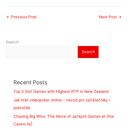
←
Previous Post
Next Post
→
Search
Search
Recent Posts
Top 5 Slot Games with Highest RTP in New Zealand
Jak hrát videopoker online – návod pro začátečníky i
pokročilé
Chasing Big Wins: The Allure of Jackpot Games at One
Casino NZ