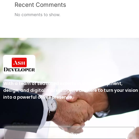
Recent Comments
No comments to show.
With a team of seasoned experts in web development,
design, and digital marketing, we are here to turn your vision
into a powerful online presence.
Get offers